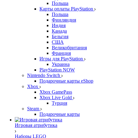
Польша
Карты оплаты PlayStation
Польша
Финляндия
Индия
Канада
Бельгия
США
Великобритания
Франция
Игры для PlayStation
Украина
PlayStation NOW
Nintendo Switch
Подарочные карты eShop
Xbox
Xbox GamePass
Xbox Live Gold
Турция
Steam
Подарочные карты
Игровая атрибутика
Наборы LEGO