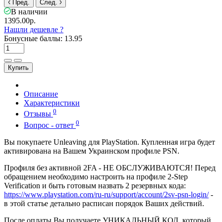
Пред.
След.
В наличии
1395.00р.
Нашли дешевле ?
Бонусные баллы: 13.95
Купить
Описание
Характеристики
0
Отзывы
0
Вопрос - ответ
Вы покупаете Unleaving для PlayStation. Купленная игра будет
активирована на Вашем Украинском профиле PSN.
Профиля без активной 2FA - НЕ ОБСЛУЖИВАЮТСЯ! Перед
обращением необходимо настроить на профиле 2-Step
Verification и быть готовым назвать 2 резервных кода:
https://www.playstation.com/ru-ru/support/account/2sv-psn-login/
-
в этой статье детально расписан порядок Ваших действий.
После оплаты Вы получаете УНИКАЛЬНЫЙ КОД, который