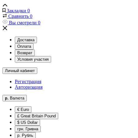
Закладки
0
Сравнить
0
Вы смотрели
0
Доставка
Оплата
Возврат
Условия участия
Личный кабинет
Регистрация
Авторизация
р.
Валюта
€
Euro
£
Great Britain Pound
$
US Dollar
грн.
Гривна
р.
Рубль