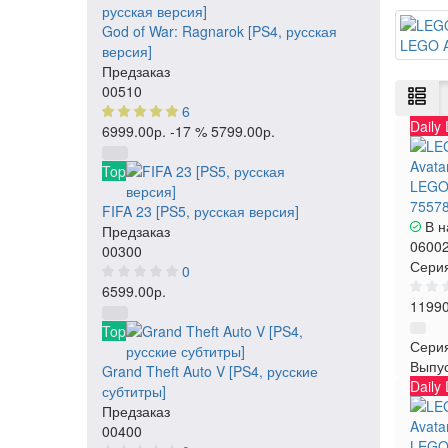
God of War: Ragnarok [PS4, русская
LEGO A
версия]
Предзаказ
00510
6
Daily
6999.00р.
-17 %
5799.00р.
Top
LEGO:
7557
FIFA 23 [PS5, русская версия]
В н
Предзаказ
0600
00300
Серия
0
6599.00р.
11990
Top
Сери
Выпу
Grand Theft Auto V [PS4, русские
Daily
субтитры]
Предзаказ
00400
LEGO: