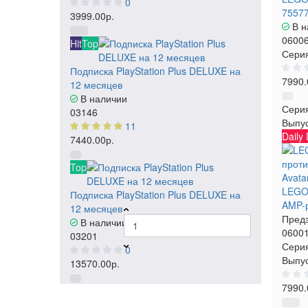
0
7557
3999.00р.
В н
0600
Hit
Top
Серия
Подписка PlayStation Plus DELUXE на
7990.
12 месяцев
В наличии
Сери
03146
Выпу
11
Daily
7440.00р.
Top
LEGO:
Подписка PlayStation Plus DELUXE на
AMP-р
12 месяцев
Предз
В наличии
0600
03201
Серия
0
Выпус
13570.00р.
7990.