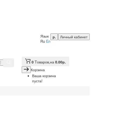
Язык
р.
Личный кабинет
Ru
En
0
Tоваров,
на
0.00р.
Корзина
Ваша корзина
пуста!