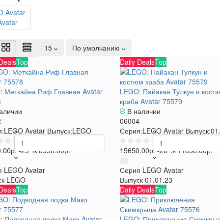
vatar
15
По умолчанию
 Deals
Top
Daily Deals
Top
 Меткайна Риф Главная Avatar
LEGO: Пайакан Тулкун и кост
8
краба Avatar 75579
аличии
В наличии
2
06004
:
LEGO Avatar
Выпуск:
LEGO
Серия:
LEGO Avatar
Выпуск:
01
0
0
.00р.
-25 %
8990.00р.
15650.00р.
-26 %
11650.00р.
я
LEGO Avatar
Серия
LEGO Avatar
ск
LEGO
Выпуск
01.01.23
 Deals
Top
Daily Deals
Top
 Подводная лодка Мако Avatar
LEGO: Приключения Скимкры