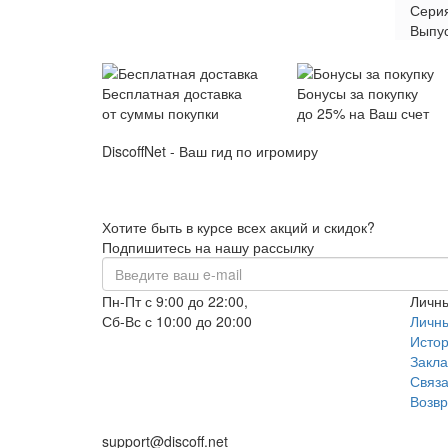
Сери
Выпу
Бесплатная доставка
Бонусы за покупку
от суммы покупки
до 25% на Ваш счет
DiscoffNet - Ваш гид по игромиру
Хотите быть в курсе всех акций и скидок?
Подпишитесь на нашу рассылку
Пн-Пт с 9:00 до 22:00,
Личны
Сб-Вс с 10:00 до 20:00
Личны
+7 (995) 344-96-68
Истор
Закла
+7 (995) 344-96-68
Связа
+7 (995) 344-96-68
Возвр
+7 (995) 344-96-68
support@discoff.net