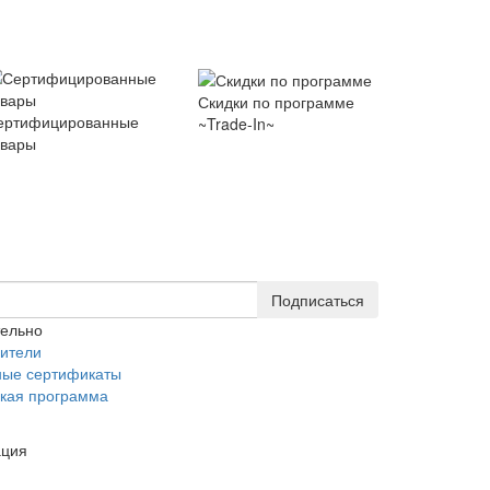
Скидки по программе
ертифицированные
~Trade-In~
овары
Подписаться
тельно
ители
ные сертификаты
кая программа
ция