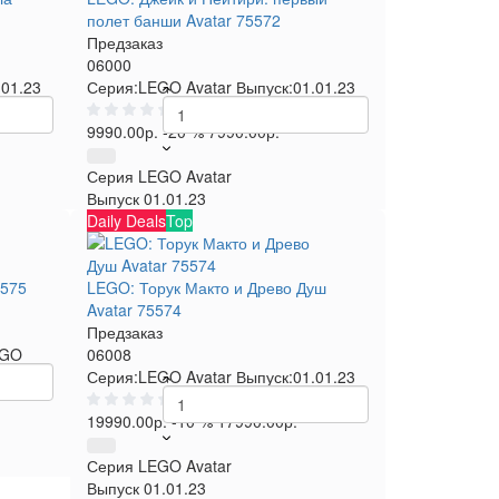
полет банши Avatar 75572
Предзаказ
06000
.01.23
Серия:
LEGO Avatar
Выпуск:
01.01.23
0
9990.00р.
-20 %
7990.00р.
Серия
LEGO Avatar
Выпуск
01.01.23
Daily Deals
Top
5575
LEGO: Торук Макто и Древо Душ
Avatar 75574
Предзаказ
EGO
06008
Серия:
LEGO Avatar
Выпуск:
01.01.23
0
19990.00р.
-10 %
17990.00р.
Серия
LEGO Avatar
Выпуск
01.01.23