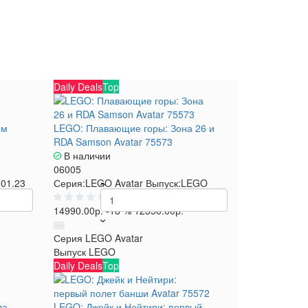
Daily Deals
Top
юм
LEGO: Плавающие горы: Зона 26 и
RDA Samson Avatar 75573
В наличии
06005
.01.23
Серия:
LEGO Avatar
Выпуск:
LEGO
0
14990.00р.
-18 %
12350.00р.
Серия
LEGO Avatar
Выпуск
LEGO
Daily Deals
Top
ла
LEGO: Джейк и Нейтири: первый