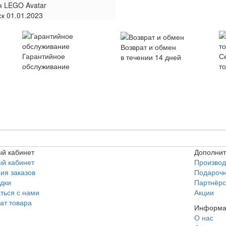
я
LEGO Avatar
ск
01.01.2023
Возврат и обмен
Гарантийное
С
в течении 14 дней
обслуживание
т
й кабинет
Дополни
й кабинет
Производ
ия заказов
Подароч
дки
Партнёрс
ться с нами
Акции
ат товара
Информа
О нас