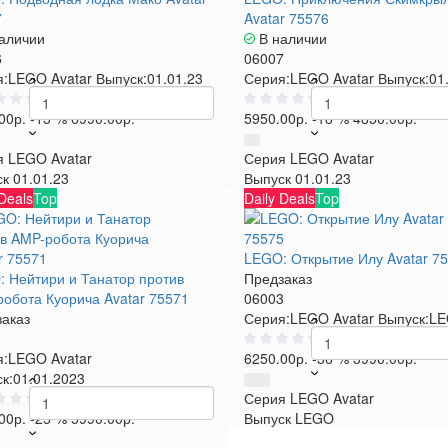
7
Avatar 75576
аличии
В наличии
6
06007
:
LEGO Avatar
Выпуск:
01.01.23
Серия:
LEGO Avatar
Выпуск:
01
0
0
00р.
-13 %
6990.00р.
5950.00р.
-18 %
4850.00р.
я
LEGO Avatar
Серия
LEGO Avatar
ск
01.01.23
Выпуск
01.01.23
 Deals
Top
Daily Deals
Top
LEGO: Открытие Илу Avatar 7
 Нейтири и Танатор против
Предзаказ
обота Куорича Avatar 75571
06003
аказ
Серия:
LEGO Avatar
Выпуск:
L
1
0
:
LEGO Avatar
6250.00р.
-36 %
3990.00р.
к:
01.01.2023
0
Серия
LEGO Avatar
00р.
-25 %
5990.00р.
Выпуск
LEGO