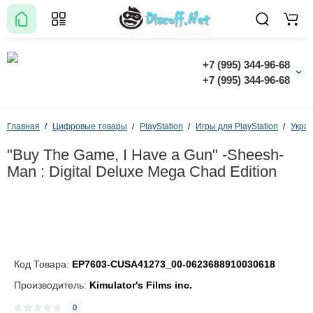
+7 (995) 344-96-68
+7 (995) 344-96-68
Главная
Цифровые товары
PlayStation
Игры для PlayStation
Укра
"Buy The Game, I Have a Gun" -Sheesh-
Man : Digital Deluxe Mega Chad Edition
Код Товара:
EP7603-CUSA41273_00-0623688910030618
Производитель:
Kimulator's Films inc.
0