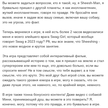
Вы можете задаться вопросом, кто я такой, ну, я Sheesh-Man, я
буквально пришел с другой планеты, я как инопланетянин,
жуткий инопланетянин, говоря по правде. Не бросайте мне
вызов, иначе я задам всю вашу семью, включая вашу собаку,
это не угроза, это факт.
Теперь вернемся к игре, в ней есть более 2 часов видеозаписи
меня и моего злейшего врага Swag-Girl, который вообще
говорит Swag в 2023 году? Pft, мы все знаем, что Sheeshing -
это новое модное и крутое занятие.
Эта игра представляет собой интерактивный фильм,
рассказывающий историю о том, как я пришел на землю и стал
супергероем или кем-то еще, это довольно больно, если вы
спросите меня! Не в том смысле, что тебя вырвет, а в том
смысле, что это круто. Это мой друг был игрой слов, вы можете
ожидать такого уровня юмора в игре, могу я сказать, что он
даже лучше этого, не намного, но, по крайней мере, немного.
В игре также тонна бонусного контента! Даже видео с собакой
Мини, принимающей душ, вы можете в это поверить? Я,
конечно, могу, потому что это правда, и это буквально в игре.